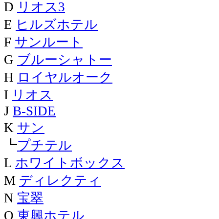
D
リオス3
E
ヒルズホテル
F
サンルート
G
ブルーシャトー
H
ロイヤルオーク
I
リオス
J
B-SIDE
K
サン
┗
プチテル
L
ホワイトボックス
M
ディレクティ
N
宝翠
O
東興ホテル