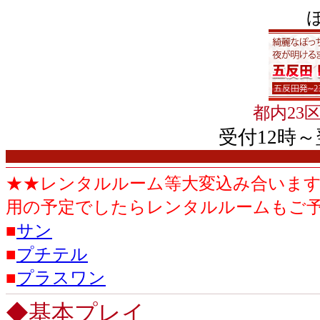
ぽ
都内23
受付12時～
★★レンタルルーム等大変込み合いま
用の予定でしたらレンタルルームもご
■
サン
■
プチテル
■
プラスワン
◆基本プレイ