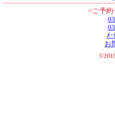
<ご予約
03
03
ﾒ
お
©201