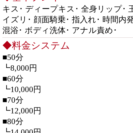
キス･ ディープキス･ 全身リップ･ 玉舐
イズリ･ 顔面騎乗･ 指入れ･ 時間内
混浴･ ボディ洗体･ アナル責め･
◆料金システム
■50分
┗8,000円
■60分
┗10,000円
■70分
┗12,000円
■80分
┗14,000円