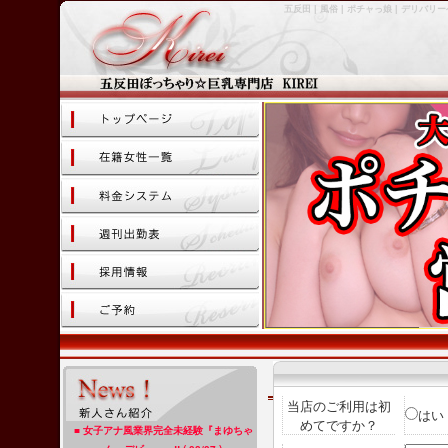
五反田 | 風俗 | ポチャっ娘 | デリバリーヘ
ページ
紹介
ステム
ュール
人
当店のご利用は初
はい
めてですか？