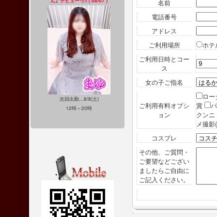
名前
電話番号
アドレス
ご利用場所
ホテ
ご利用日時とコー
ス
女の子ご指名
ロー
ご利用有料オプシ
賞
ョン
クンニ
メ撮影
コスプレ
その他、ご質問・
ご要望などござい
ましたらご自由に
ご記入ください。